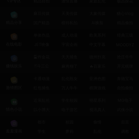
🥨 麻花剧集
《请回答1988》
双门洞温情，笑泪交织
🥨 预约追剧
🥨 麻花治愈
💖 麻花甜爱
😂 麻花喜剧
⚡ 麻花热血