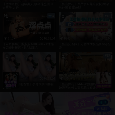
首映
🥨 麻花预约
🥨 麻花预约
🥨 麻花预约
🥨 麻花影视 - 开心麻花影视大全，热门电影、电
视剧极速更新，高清免费在线观看，像麻花一样
拧出快乐。本页面展示真实影视作品信息，所有
点击跳转及播放功能正在开发中，敬请期待正式
版。麻花影视，天天笑哈哈。