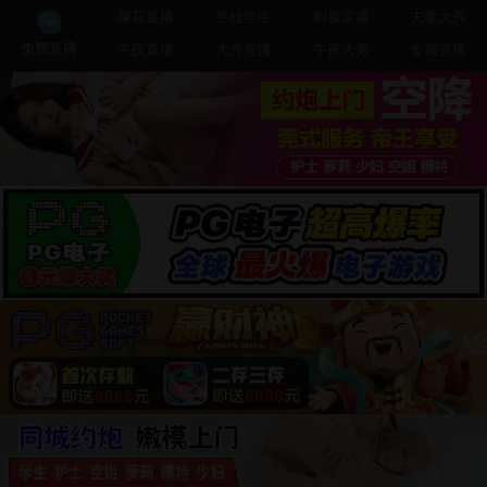
🔍 麻花悬疑
✨ 麻花动画
🥨 麻花热映 · 开心拧出来
夏洛特烦恼
⭐ 8
HD高清
🥨 想看/预约
🥨 麻花更新
请回答1988
⭐ 9.7
全20集